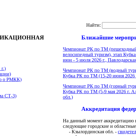
Найти:
ФИКАЦИОННАЯ
Ближайшие меропр
Чемпионат РК по ТМ (пешеходны
велосипедный туризм), этап Кубка
июн - 5 июля 2026 г., Павлодарская
г.)
Чемпионат РК по ТМ (водный тури
ации)
Кубка РК по ТМ (15-20 июня 2026 
ю о РМКК)
Чемпионат РК по ТМ (горный тури
Кубка РК по ТМ (5-9 мая 2026 г. 
ма СТ-3)
обл.)
Аккредитация феде
На данный момент аккредитацию
следующие городские и областные
- Кзылординская обл. -
свидете