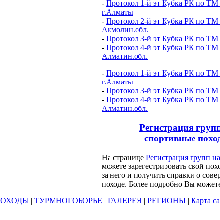
-
Протокол 1-й эт Кубка РК по ТМ
г.Алматы
-
Протокол 2-й эт Кубка РК по ТМ
Акмолин.обл.
-
Протокол 3-й эт Кубка РК по ТМ 
-
Протокол 4-й эт Кубка РК по ТМ
Алматин.обл.
-
Протокол 1-й эт Кубка РК по ТМ
г.Алматы
-
Протокол 3-й эт Кубка РК по ТМ
-
Протокол 4-й эт Кубка РК по ТМ
Алматин.обл.
Регистрация груп
спортивные похо
На странице
Регистрация групп н
можете зарегестрировать свой похо
за него и получить справки о сов
походе. Более подробно Вы может
ПОХОДЫ
|
ТУРМНОГОБОРЬЕ
|
ГАЛЕРЕЯ
|
РЕГИОНЫ
|
Карта са