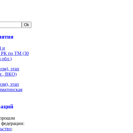
иятия
й и
 РК по ТМ (30
 обл.)
зм), этап
г., ВКО)
зм), этап
Алматинская
раций
 прошли
 федерации:
льство
;