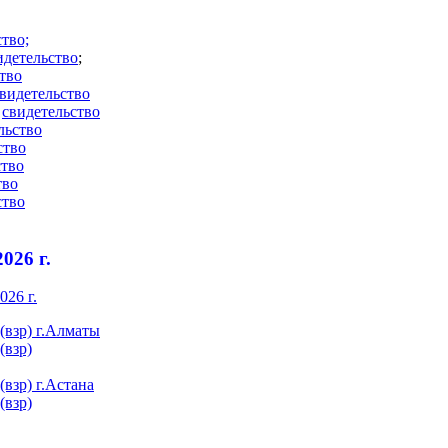
тво;
идетельство
;
тво
видетельство
-
свидетельство
льство
ство
ство
тво
ство
026 г.
26 г.
(взр) г.Алматы
(взр)
взр) г.Астана
(взр)