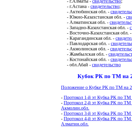
- г.Алматы -
свидетельство
;
- г.Астана -
свидетельство
;
- Актюбинская обл. -
свидетельс
- Южно-Казахстанская обл. -
св
- Алматинская обл. -
свидетельс
- Западно-Казахстанская обл. -
с
- Восточно-Казахстанская обл. 
- Карагандинская обл. -
свидете
- Павлодарская обл. -
свидетель
- Акмолинская обл. -
свидетель
- Жамбылская обл. -
свидетельс
- Костонайская обл. -
свидетель
- обл.Абай -
свидетельство
Кубок РК по ТМ на 2
Положение о Кубке РК по ТМ на 20
-
Протокол 1-й эт Кубка РК по ТМ 
-
Протокол 2-й эт Кубка РК по ТМ 
Акмолин.обл.
-
Протокол 3-й эт Кубка РК по ТМ (
-
Протокол 4-й эт Кубка РК по ТМ 
Алматин.обл.