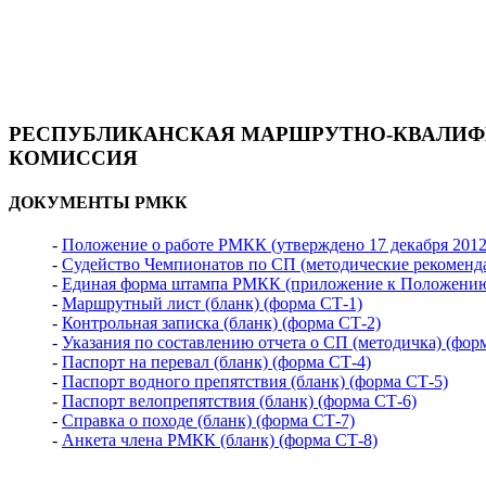
РЕСПУБЛИКАНСКАЯ МАРШРУТНО-КВАЛИ
КОМИССИЯ
ДОКУМЕНТЫ РМКК
-
Положение о работе РМКК (утверждено 17 декабря 2012 
-
Судейство Чемпионатов по СП (методические рекоменд
-
Единая форма штампа РМКК (приложение к Положени
-
Маршрутный лист (бланк) (форма СТ-1)
-
Контрольная записка (бланк) (форма СТ-2)
-
Указания по составлению отчета о СП (методичка) (фор
-
Паспорт на перевал (бланк) (форма СТ-4)
-
Паспорт водного препятствия (бланк) (форма СТ-5)
-
Паспорт велопрепятствия (бланк) (форма СТ-6)
-
Справка о походе (бланк) (форма СТ-7)
-
Анкета члена РМКК (бланк) (форма СТ-8)