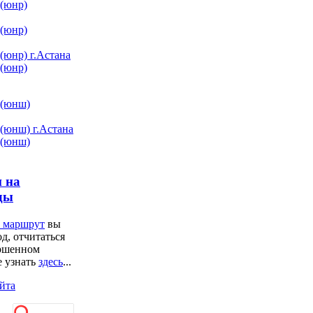
 (юнр)
 (юнр)
(юнр) г.Астана
 (юнр)
 (юнш)
 (юнш) г.Астана
 (юнш)
п на
ды
а маршрут
вы
д, отчитаться
ершенном
е узнать
здесь
...
йта